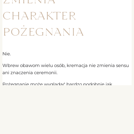
charakter
pożegnania
Nie.
Wbrew obawom wielu osób, kremacja nie zmienia sensu
ani znaczenia ceremonii.
Pożegnanie może wyglądać bardzo podobnie jak
w przypadku tradycyjnego pochówku:
z udziałem rodziny,
z oprawą religijną,
z zachowaniem wszystkich zwyczajów.
Różnica dotyczy formy pochówku, nie samego