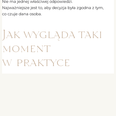
Nie ma jednej właściwej odpowiedzi.
Najważniejsze jest to, aby decyzja była zgodna z tym,
co czuje dana osoba.
Jak wygląda taki
moment
w praktyce
Pożegnanie odbywa się w spokojnych warunkach
i bez pośpiechu.
Rodzina ma czas, aby:
wejść w ten moment we własnym tempie,
zdecydować, ile czasu chce spędzić,