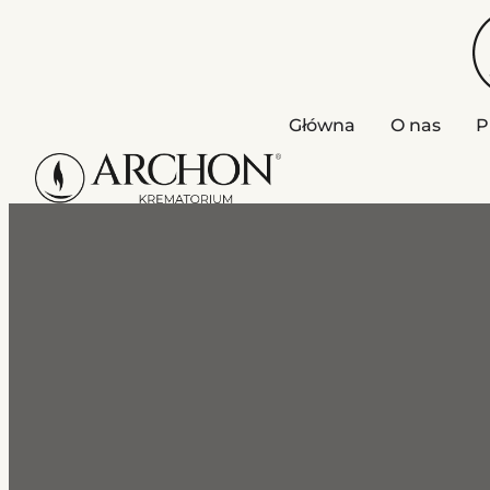
Główna
O nas
P