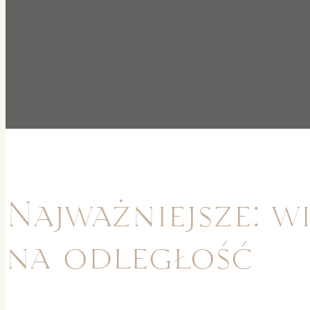
Najważniejsze: w
na odległość