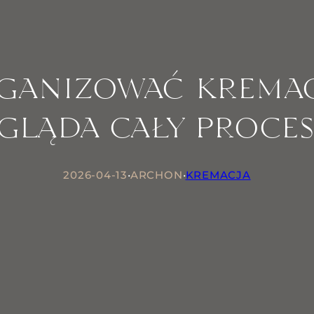
ganizować kremac
ygląda cały proce
2026-04-13
•
ARCHON
•
KREMACJA