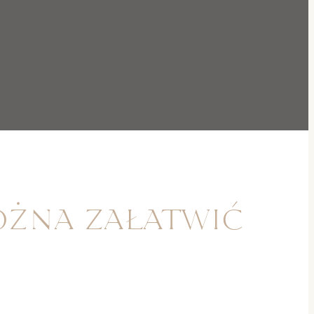
ożna załatwić