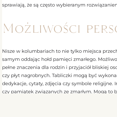
sprawiają, że są często wybieranym rozwiązanie
Możliwości perso
Nisze w kolumbariach to nie tylko miejsca przec
samym oddając hołd pamięci zmarłego. Możliwości
pełne znaczenia dla rodzin i przyjaciół bliskiej 
czy płyt nagrobnych. Tabliczki mogą być wykona
dedykacje, cytaty, zdjęcia czy symbole religijne
czy pamiątek związanych ze zmarłym. Mogą to być
w czasie ich życia. Umieszczenie tych przedmiot
na uczczenie ich pamięci i zachowanie ich dzied