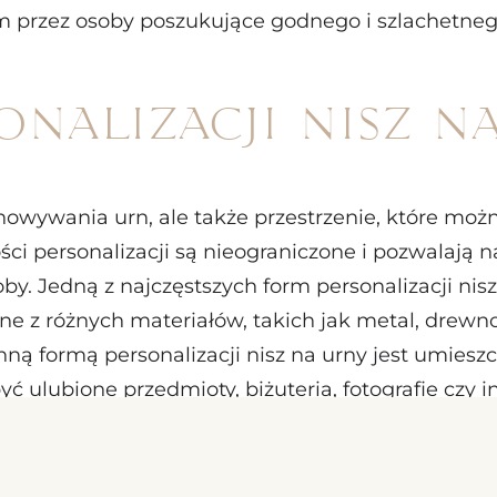
m przez osoby poszukujące godnego i szlachetneg
nalizacji nisz n
howywania urn, ale także przestrzenie, które mo
 personalizacji są nieograniczone i pozwalają n
osoby. Jedną z najczęstszych form personalizacji ni
ne z różnych materiałów, takich jak metal, drew
. Inną formą personalizacji nisz na urny jest umie
 ulubione przedmioty, biżuteria, fotografie czy i
ów w niszach jest nie tylko wyrazem szacunku i mi
zictwa.