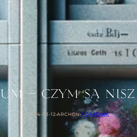
um – czym są nisz
2024-03-12
•
ARCHON
•
PORADNIK