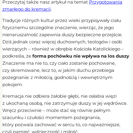
Przeczytaj także nasz artykuł na temat
Przygotowania
zmarłego do kremacji
.
Tradycje różnych kultur przez wieki przypisywały ciału
fizycznemu szczególne znaczenie, wierząc, że jego
nienaruszalność zapewnia duszy bezpieczne przejście.
Dziś jednak coraz więcej duchownych, teologów i osób
wierzących – również w obrębie Kościoła Katolickiego –
podkreśla, że
forma pochówku nie wpływa na los duszy
.
Znaczenie ma nie to, czy ciało zostanie pochowane,
czy skremowane, lecz to, w jakim duchu przebiega
pożegnanie: z miłością, godnością i wewnętrznym
pokojem.
Kremacja nie odbiera żałobie głębi, nie osłabia więzi
z ukochaną osobą, nie zatrzymuje duszy w jej wędrówce.
Wręcz przeciwnie – może stać się równie pełnym
szacunku i czułości momentem pożegnania,
który pozwala zachować w sercu to, co najważniejsze,
czyli pamięć, wdzięczność i miłość.