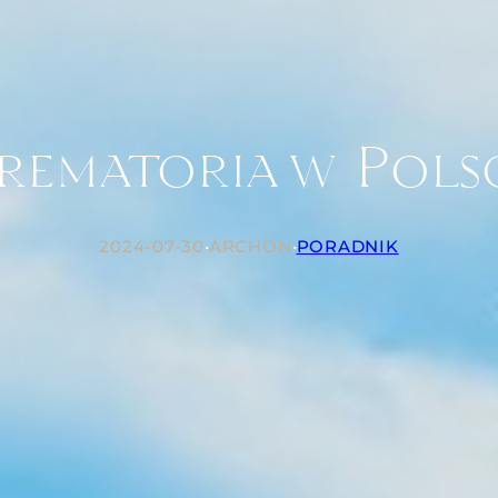
rematoria w Pols
2024-07-30
•
ARCHON
•
PORADNIK