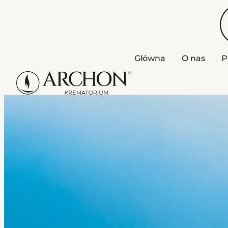
Główna
O nas
P