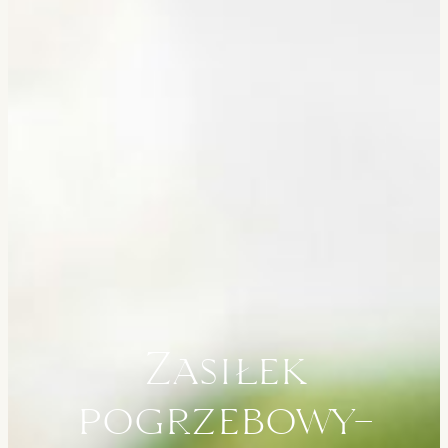
Zasiłek
pogrzebowy-