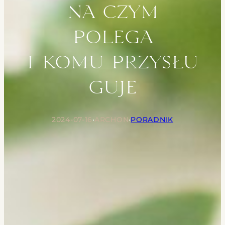
na czym
polega
i komu przysłu
guje
2024-07-16
•
ARCHON
•
PORADNIK