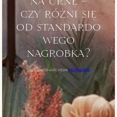
na urnę –
czy różni się
od standardo
wego
nagrobka?
2024-04-19
•
ARCHON
•
PORADNIK