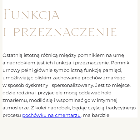
Funkcja
i przeznaczenie
Ostatnią istotną różnicą między pomnikiem na urnę
a nagrobkiem jest ich funkcja i przeznaczenie. Pomnik
urnowy pełni głównie symboliczną funkcję pamięci,
umożliwiając bliskim zachowanie prochów zmarłego
w sposób dyskretny i spersonalizowany. Jest to miejsce,
gdzie rodzina i przyjaciele mogą oddawać hołd
zmarłemu, modlić się i wspominać go w intymnej
atmosferze. Z kolei nagrobek, będąc częścią tradycyjnego
procesu
pochówku na cmentarzu
, ma bardziej
funkcjonalny charakter. Jest to miejsce, gdzie grób
zmarłego jest dobrze oznakowany i odróżniony od innych
grobów na cmentarzu. Nagrobek umożliwia bliskim